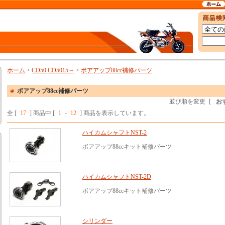
ホーム
>
CD50 CD5015～
>
ボアアップ88cc補修パーツ
ボアアップ88cc補修パーツ
並び順を変更
[
お
全 [
17
] 商品中 [
1
-
12
] 商品を表示しています。
ハイカムシャフトNST-2
ボアアップ88ccキット補修パーツ
ハイカムシャフトNST-2D
ボアアップ88ccキット補修パーツ
シリンダー