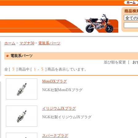
ホーム
>
マグナ50
>
電装系パーツ
電装系パーツ
並び順を変更
[
お
全 [
5
] 商品中 [
1
-
5
] 商品を表示しています。
MotoDXプラグ
NGK社製MotoDXプラグ
イリジウムIXプラグ
NGK社製イリジウムIXプラグ
スパークプラグ