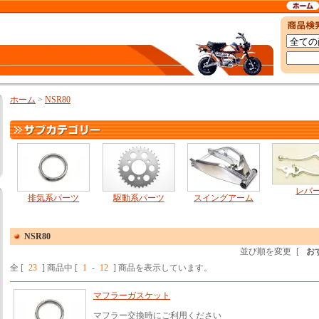
ホーム
>
NSR80
レバ
排気系パーツ
駆動系パーツ
スイングアーム
NSR80
並び順を変更
[
お
全 [
23
] 商品中 [
1
-
12
] 商品を表示しています。
マフラーガスケット
マフラー交換時にご利用ください