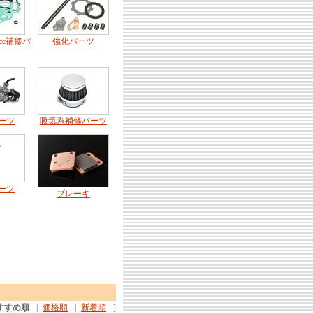
cc補修パ
強化パーツ
ーツ
吸気系補修パーツ
ーツ
ブレーキ
すすめ順
|
価格順
|
新着順
]