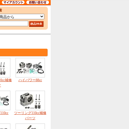
0cc補修
ハイパワー88cc
ツ
10cc
ツーリング110cc補修
パーツ