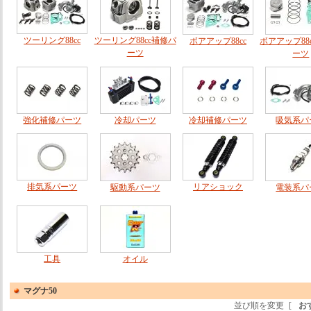
ツーリング88cc
ツーリング88cc補修パ
ボアアップ88cc
ボアアップ88
ーツ
ーツ
強化補修パーツ
冷却パーツ
冷却補修パーツ
吸気系パ
排気系パーツ
リアショック
駆動系パーツ
電装系パ
工具
オイル
マグナ50
並び順を変更
[
お