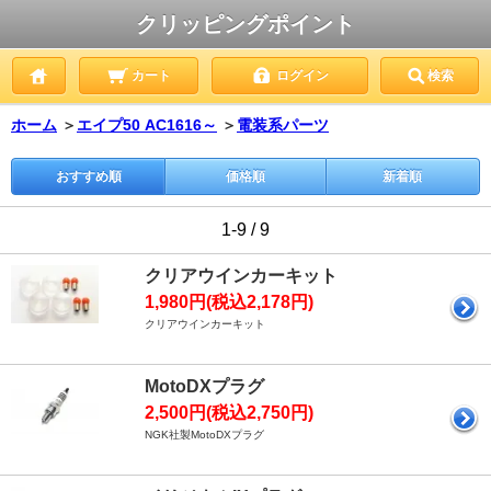
クリッピングポイント
カート
ログイン
検索
ホーム
＞
エイプ50 AC1616～
＞
電装系パーツ
おすすめ順
価格順
新着順
1-9 / 9
クリアウインカーキット
1,980円(税込2,178円)
クリアウインカーキット
MotoDXプラグ
2,500円(税込2,750円)
NGK社製MotoDXプラグ