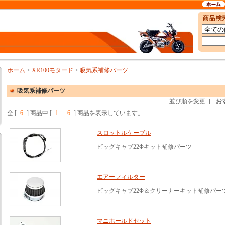
ホーム
>
XR100モタード
>
吸気系補修パーツ
吸気系補修パーツ
並び順を変更
[
お
全 [
6
] 商品中 [
1
-
6
] 商品を表示しています。
スロットルケーブル
ビッグキャブ22Φキット補修パーツ
エアーフィルター
ビッグキャブ22Φ＆クリーナーキット補修パー
マニホールドセット