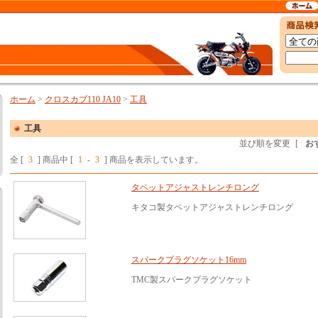
ホーム
>
クロスカブ110 JA10
>
工具
工具
並び順を変更
[
お
全 [
3
] 商品中 [
1
-
3
] 商品を表示しています。
タペットアジャストレンチロング
キタコ製タペットアジャストレンチロング
スパークプラグソケット16mm
TMC製スパークプラグソケット