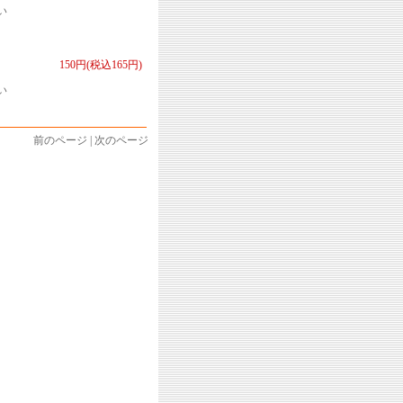
い
150円(税込165円)
い
前のページ | 次のページ