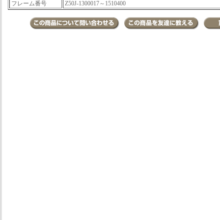
フレーム番号
Z50J-1300017～1510400