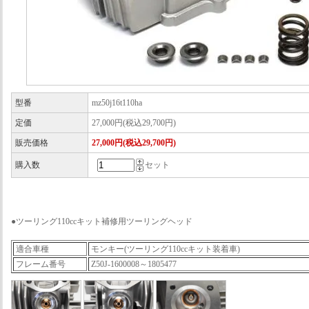
型番
mz50j16t110ha
定価
27,000円(税込29,700円)
販売価格
27,000円(税込29,700円)
購入数
セット
●ツーリング110ccキット補修用ツーリングヘッド
適合車種
モンキー(ツーリング110ccキット装着車)
フレーム番号
Z50J-1600008～1805477