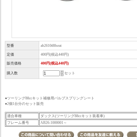
型番
ab2610t88seat
定価
400円(税込440円)
販売価格
400円(税込440円)
購入数
セット
●ツーリング88ccキット補修用バルブスプリングシート
●2個1台分のセット販売
適合車種
ダックス(ツーリング88ccキット装着車)
フレーム番号
AB26-1000001～