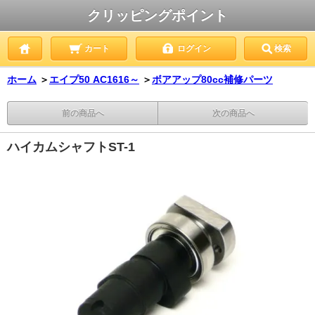
クリッピングポイント
カート
ログイン
検索
ホーム
＞
エイプ50 AC1616～
＞
ボアアップ80cc補修パーツ
前の商品へ
次の商品へ
ハイカムシャフトST-1