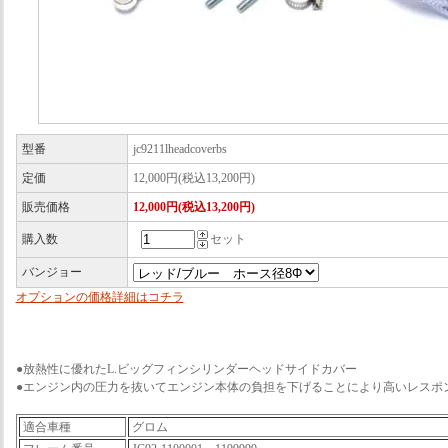
型番
jc9211lheadcoverbs
定価
12,000円(税込13,200円)
販売価格
12,000円(税込13,200円)
購入数
セット
バンジョー
オプションの価格詳細はコチラ
●放熱性に優れたL.ビッグフィンシリンダーヘッドサイドカバー
●エンジン内の圧力を抜いてエンジン本体の負担を下げることにより高いレスポ
適合車種
グロム