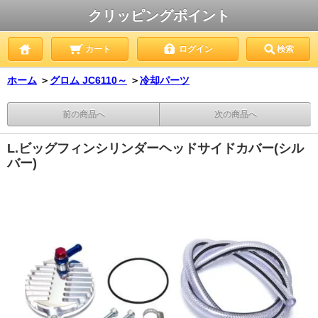
クリッピングポイント
カート
ログイン
検索
ホーム
＞
グロム JC6110～
＞
冷却パーツ
前の商品へ
次の商品へ
L.ビッグフィンシリンダーヘッドサイドカバー(シル
バー)